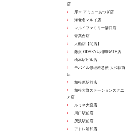
店
厚木 アミューあつぎ店
海老名マルイ店
マルイファミリー溝口店
青葉台店
大船店【閉店】
藤沢 ODAKYU湘南GATE店
橋本駅ビル店
モバイル修理救急便 大和駅前
店
相模原駅前店
相模大野ステーションスクエ
ア店
ルミネ大宮店
川口駅前店
所沢駅前店
アトレ浦和店