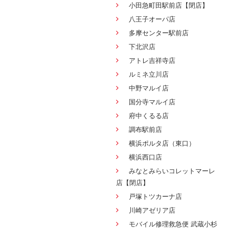
小田急町田駅前店【閉店】
八王子オーパ店
多摩センター駅前店
下北沢店
アトレ吉祥寺店
ルミネ立川店
中野マルイ店
国分寺マルイ店
府中くるる店
調布駅前店
横浜ポルタ店（東口）
横浜西口店
みなとみらいコレットマーレ
店【閉店】
戸塚トツカーナ店
川崎アゼリア店
モバイル修理救急便 武蔵小杉