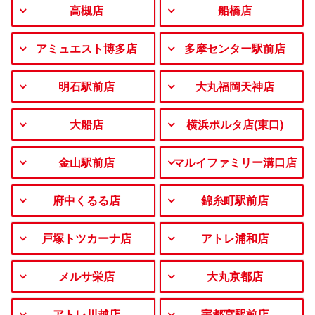
高槻店
船橋店
アミュエスト博多店
多摩センター駅前店
明石駅前店
大丸福岡天神店
大船店
横浜ポルタ店(東口)
金山駅前店
マルイファミリー溝口店
府中くるる店
錦糸町駅前店
戸塚トツカーナ店
アトレ浦和店
メルサ栄店
大丸京都店
アトレ川越店
宇都宮駅前店