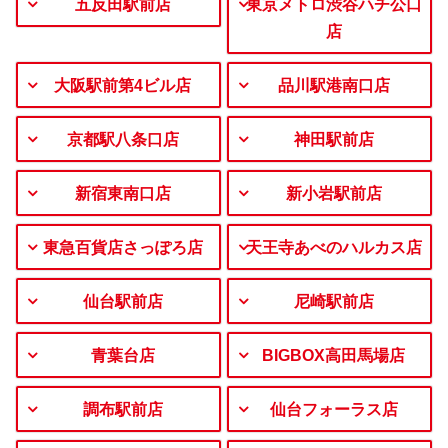
五反田駅前店
東京メトロ渋谷ハチ公口
店
大阪駅前第4ビル店
品川駅港南口店
京都駅八条口店
神田駅前店
新宿東南口店
新小岩駅前店
東急百貨店さっぽろ店
天王寺あべのハルカス店
仙台駅前店
尼崎駅前店
青葉台店
BIGBOX高田馬場店
調布駅前店
仙台フォーラス店