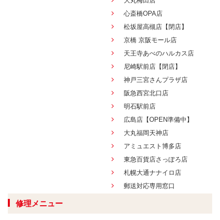
大丸梅田店
心斎橋OPA店
松坂屋高槻店【閉店】
京橋 京阪モール店
天王寺あべのハルカス店
尼崎駅前店【閉店】
神戸三宮さんプラザ店
阪急西宮北口店
明石駅前店
広島店【OPEN準備中】
大丸福岡天神店
アミュエスト博多店
東急百貨店さっぽろ店
札幌大通ナナイロ店
郵送対応専用窓口
修理メニュー