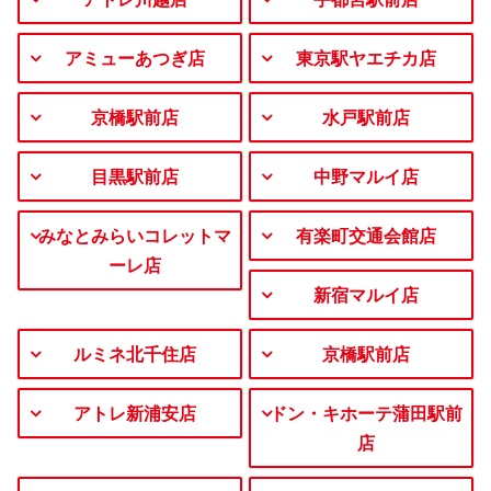
アミューあつぎ店
東京駅ヤエチカ店
京橋駅前店
水戸駅前店
目黒駅前店
中野マルイ店
みなとみらいコレットマ
有楽町交通会館店
ーレ店
新宿マルイ店
ルミネ北千住店
京橋駅前店
アトレ新浦安店
ドン・キホーテ蒲田駅前
店