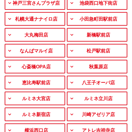
神戸三宮さんプラザ店
池袋西口地下街店
札幌大通ナナイロ店
小田急町田駅前店
大丸梅田店
新橋駅前店
なんばマルイ店
松戸駅前店
心斎橋OPA店
秋葉原店
恵比寿駅前店
八王子オーパ店
ルミネ大宮店
ルミネ立川店
ルミネ新宿店
川崎アゼリア店
横浜西口店
アトレ吉祥寺店