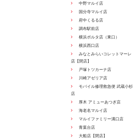
中野マルイ店
国分寺マルイ店
府中くるる店
調布駅前店
横浜ポルタ店（東口）
横浜西口店
みなとみらいコレットマーレ
店【閉店】
戸塚トツカーナ店
川崎アゼリア店
モバイル修理救急便 武蔵小杉
店
厚木 アミューあつぎ店
海老名マルイ店
マルイファミリー溝口店
青葉台店
大船店【閉店】