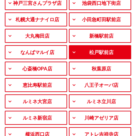
神戸三宮さんプラザ店
池袋西口地下街店
札幌大通ナナイロ店
小田急町田駅前店
大丸梅田店
新橋駅前店
なんばマルイ店
松戸駅前店
心斎橋OPA店
秋葉原店
恵比寿駅前店
八王子オーパ店
ルミネ大宮店
ルミネ立川店
ルミネ新宿店
川崎アゼリア店
横浜西口店
アトレ吉祥寺店