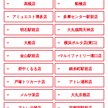
高槻店
船橋店
アミュエスト博多店
多摩センター駅前店
明石駅前店
大丸福岡天神店
大船店
横浜ポルタ店(東口)
金山駅前店
マルイファミリー溝口店
府中くるる店
錦糸町駅前店
戸塚トツカーナ店
アトレ浦和店
メルサ栄店
大丸京都店
アトレ川越店
宇都宮駅前店