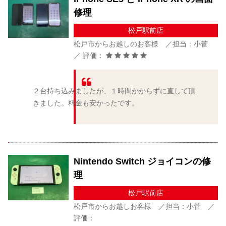
修理
松戸駅前店
松戸市からお越しのお客様 ／担当：小菅
／ 評価：
２台持ち込みましたが、１時間かからずに直して頂
きました。料金も安かったです。
Nintendo Switch ジョイコンの修
理
松戸駅前店
松戸市からお越しお客様 ／担当：小菅 ／
評価：