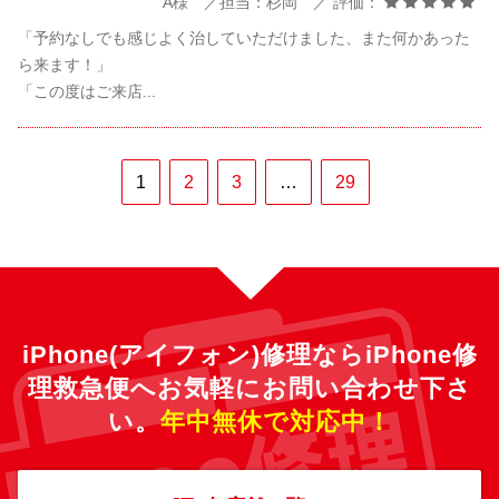
A様 ／担当：杉岡 ／ 評価：
「予約なしでも感じよく治していただけました、また何かあった
ら来ます！」
「この度はご来店...
1
2
3
…
29
iPhone(アイフォン)修理ならiPhone修
理救急便へ
お気軽にお問い合わせ下さ
い。
年中無休で対応中！