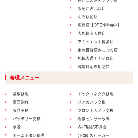
神戸三宮さんプラザ店
阪急西宮北口店
明石駅前店
広島店【OPEN準備中】
大丸福岡天神店
アミュエスト博多店
東急百貨店さっぽろ店
札幌大通ナナイロ店
郵送対応専用窓口
修理メニュー
基板修理
ドックコネクタ修理
画面割れ
リアカメラ交換
液晶不良
フロントカメラ交換
バッテリー交換
近接センサー故障
水没
Wi-Fi接続不具合
ホームボタン修理
(下部) スピーカー