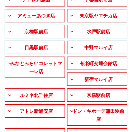
アミューあつぎ店
東京駅ヤエチカ店
京橋駅前店
水戸駅前店
目黒駅前店
中野マルイ店
みなとみらいコレットマ
有楽町交通会館店
ーレ店
新宿マルイ店
ルミネ北千住店
京橋駅前店
アトレ新浦安店
ドン・キホーテ蒲田駅前
店