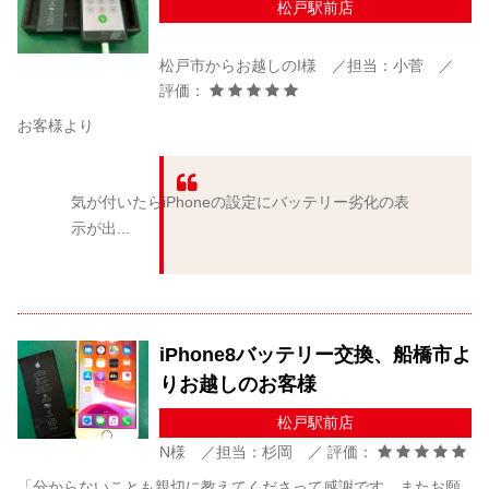
松戸駅前店
松戸市からお越しのI様 ／担当：小菅 ／
評価：
お客様より
気が付いたらiPhoneの設定にバッテリー劣化の表
示が出...
iPhone8バッテリー交換、船橋市よ
りお越しのお客様
松戸駅前店
N様 ／担当：杉岡 ／ 評価：
「分からないことも親切に教えてくださって感謝です、またお願