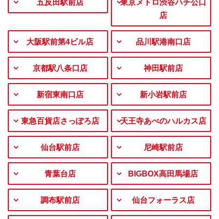
五反田駅前店
東京メトロ渋谷ハチ公口
店
大阪駅前第4ビル店
品川駅港南口店
京都駅八条口店
神田駅前店
新宿東南口店
新小岩駅前店
東急百貨店さっぽろ店
天王寺あべのハルカス店
仙台駅前店
尼崎駅前店
青葉台店
BIGBOX高田馬場店
調布駅前店
仙台フォーラス店