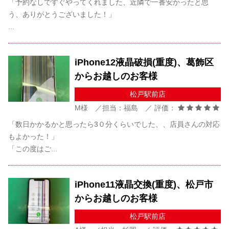
「予約なしですぐやってくれました、近隣で一番安かったと思
う、ありがとうございました！」
...
iPhone12液晶破損(重度)、葛飾区
からお越しのお客様
松戸駅前店
M様 ／担当：福島 ／ 評価：
「数日かかるかと思ったら3０分くらいでした、、店員さんの対応
もよかった！」
「この度はご...
iPhone11液晶交換(重度)、松戸市
からお越しのお客様
松戸駅前店