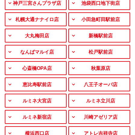
神戸三宮さんプラザ店
池袋西口地下街店
札幌大通ナナイロ店
小田急町田駅前店
大丸梅田店
新橋駅前店
なんばマルイ店
松戸駅前店
心斎橋OPA店
秋葉原店
恵比寿駅前店
八王子オーパ店
ルミネ大宮店
ルミネ立川店
ルミネ新宿店
川崎アゼリア店
横浜西口店
アトレ吉祥寺店