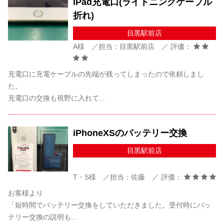
iPad充電口(ライトニングケーブル
折れ)
目黒駅前店
A様 ／担当：目黒駅前店 ／ 評価：
充電口に充電ケーブルの先端が残ってしまったので依頼しまし
た。
充電口の交換も視野に入れて...
iPhoneXSのバッテリー交換
目黒駅前店
T・S様 ／担当：佐藤 ／ 評価：
お客様より
「短時間でバッテリー交換をしていただきました。受付時にバッ
テリー交換の説明も...