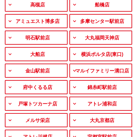
高槻店
船橋店
アミュエスト博多店
多摩センター駅前店
明石駅前店
大丸福岡天神店
大船店
横浜ポルタ店(東口)
金山駅前店
マルイファミリー溝口店
府中くるる店
錦糸町駅前店
戸塚トツカーナ店
アトレ浦和店
メルサ栄店
大丸京都店
アトレ川越店
宇都宮駅前店