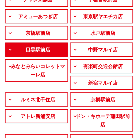
アミューあつぎ店
東京駅ヤエチカ店
京橋駅前店
水戸駅前店
目黒駅前店
中野マルイ店
みなとみらいコレットマ
有楽町交通会館店
ーレ店
新宿マルイ店
ルミネ北千住店
京橋駅前店
アトレ新浦安店
ドン・キホーテ蒲田駅前
店