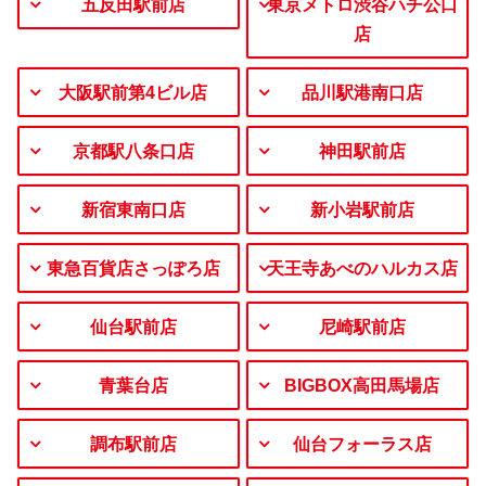
五反田駅前店
東京メトロ渋谷ハチ公口
店
大阪駅前第4ビル店
品川駅港南口店
京都駅八条口店
神田駅前店
新宿東南口店
新小岩駅前店
東急百貨店さっぽろ店
天王寺あべのハルカス店
仙台駅前店
尼崎駅前店
青葉台店
BIGBOX高田馬場店
調布駅前店
仙台フォーラス店