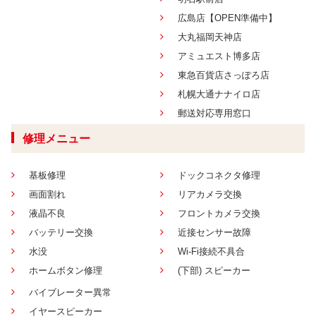
広島店【OPEN準備中】
大丸福岡天神店
アミュエスト博多店
東急百貨店さっぽろ店
札幌大通ナナイロ店
郵送対応専用窓口
修理メニュー
基板修理
ドックコネクタ修理
画面割れ
リアカメラ交換
液晶不良
フロントカメラ交換
バッテリー交換
近接センサー故障
水没
Wi-Fi接続不具合
ホームボタン修理
(下部) スピーカー
バイブレーター異常
イヤースピーカー