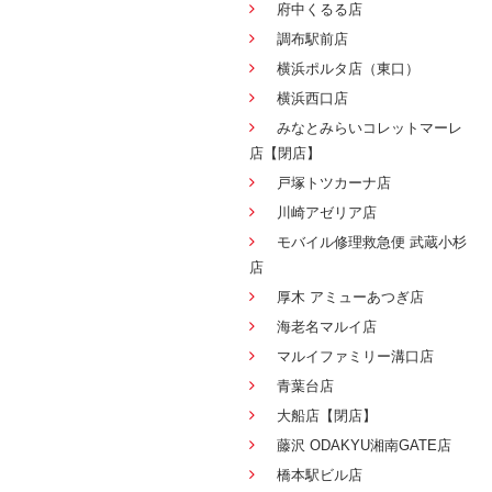
府中くるる店
調布駅前店
横浜ポルタ店（東口）
横浜西口店
みなとみらいコレットマーレ
店【閉店】
戸塚トツカーナ店
川崎アゼリア店
モバイル修理救急便 武蔵小杉
店
厚木 アミューあつぎ店
海老名マルイ店
マルイファミリー溝口店
青葉台店
大船店【閉店】
藤沢 ODAKYU湘南GATE店
橋本駅ビル店