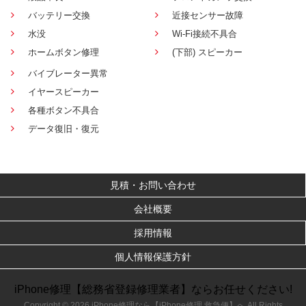
バッテリー交換
近接センサー故障
水没
Wi-Fi接続不具合
ホームボタン修理
(下部) スピーカー
バイブレーター異常
イヤースピーカー
各種ボタン不具合
データ復旧・復元
見積・お問い合わせ
会社概要
採用情報
個人情報保護方針
iPhone修理【総務省登録修理業者】ならお任せください!
Copyright © 2026 iPhone修理なら【iPhone修理 救急便】へ All Rights