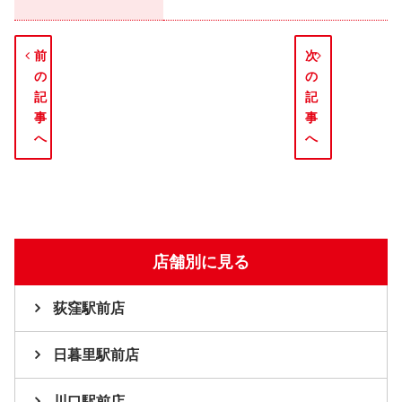
前
次
の
の
記
記
事
事
へ
へ
店舗別に見る
荻窪駅前店
日暮里駅前店
川口駅前店