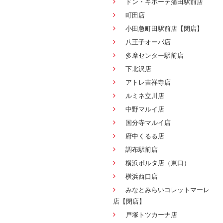
ドン・キホーテ蒲田駅前店
町田店
小田急町田駅前店【閉店】
八王子オーパ店
多摩センター駅前店
下北沢店
アトレ吉祥寺店
ルミネ立川店
中野マルイ店
国分寺マルイ店
府中くるる店
調布駅前店
横浜ポルタ店（東口）
横浜西口店
みなとみらいコレットマーレ
店【閉店】
戸塚トツカーナ店