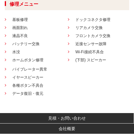
修理メニュー
基板修理
ドックコネクタ修理
画面割れ
リアカメラ交換
液晶不良
フロントカメラ交換
バッテリー交換
近接センサー故障
水没
Wi-Fi接続不具合
ホームボタン修理
(下部) スピーカー
バイブレーター異常
イヤースピーカー
各種ボタン不具合
データ復旧・復元
見積・お問い合わせ
会社概要