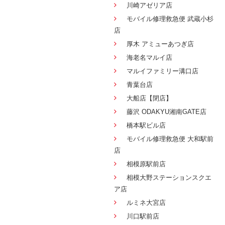
川崎アゼリア店
モバイル修理救急便 武蔵小杉
店
厚木 アミューあつぎ店
海老名マルイ店
マルイファミリー溝口店
青葉台店
大船店【閉店】
藤沢 ODAKYU湘南GATE店
橋本駅ビル店
モバイル修理救急便 大和駅前
店
相模原駅前店
相模大野ステーションスクエ
ア店
ルミネ大宮店
川口駅前店