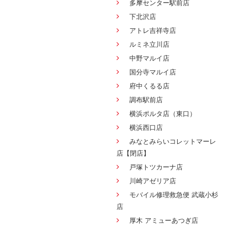
多摩センター駅前店
下北沢店
アトレ吉祥寺店
ルミネ立川店
中野マルイ店
国分寺マルイ店
府中くるる店
調布駅前店
横浜ポルタ店（東口）
横浜西口店
みなとみらいコレットマーレ
店【閉店】
戸塚トツカーナ店
川崎アゼリア店
モバイル修理救急便 武蔵小杉
店
厚木 アミューあつぎ店