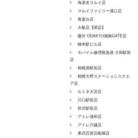
海老名マルイ店
マルイファミリー溝口店
青葉台店
大船店【閉店】
藤沢 ODAKYU湘南GATE店
橋本駅ビル店
モバイル修理救急便 大和駅前
店
相模原駅前店
相模大野ステーションスクエ
ア店
ルミネ大宮店
川口駅前店
所沢駅前店
アトレ浦和店
アトレ川越店
東武百貨店船橋店