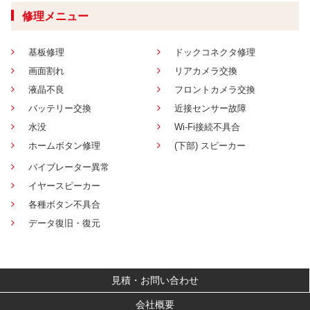
修理メニュー
基板修理
ドックコネクタ修理
画面割れ
リアカメラ交換
液晶不良
フロントカメラ交換
バッテリー交換
近接センサー故障
水没
Wi-Fi接続不具合
ホームボタン修理
(下部) スピーカー
バイブレーター異常
イヤースピーカー
各種ボタン不具合
データ復旧・復元
見積・お問い合わせ
会社概要