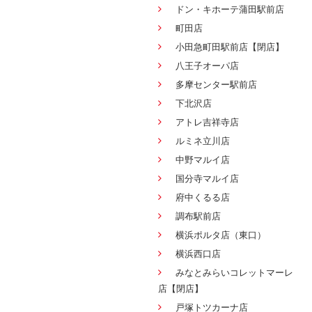
ドン・キホーテ蒲田駅前店
町田店
小田急町田駅前店【閉店】
八王子オーパ店
多摩センター駅前店
下北沢店
アトレ吉祥寺店
ルミネ立川店
中野マルイ店
国分寺マルイ店
府中くるる店
調布駅前店
横浜ポルタ店（東口）
横浜西口店
みなとみらいコレットマーレ
店【閉店】
戸塚トツカーナ店