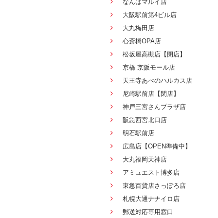
なんばマルイ店
大阪駅前第4ビル店
大丸梅田店
心斎橋OPA店
松坂屋高槻店【閉店】
京橋 京阪モール店
天王寺あべのハルカス店
尼崎駅前店【閉店】
神戸三宮さんプラザ店
阪急西宮北口店
明石駅前店
広島店【OPEN準備中】
大丸福岡天神店
アミュエスト博多店
東急百貨店さっぽろ店
札幌大通ナナイロ店
郵送対応専用窓口