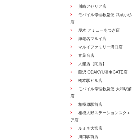
川崎アゼリア店
モバイル修理救急便 武蔵小杉
店
厚木 アミューあつぎ店
海老名マルイ店
マルイファミリー溝口店
青葉台店
大船店【閉店】
藤沢 ODAKYU湘南GATE店
橋本駅ビル店
モバイル修理救急便 大和駅前
店
相模原駅前店
相模大野ステーションスクエ
ア店
ルミネ大宮店
川口駅前店