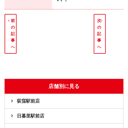
前
次
の
の
記
記
事
事
へ
へ
店舗別に見る
荻窪駅前店
日暮里駅前店