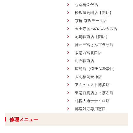
心斎橋OPA店
松坂屋高槻店【閉店】
京橋 京阪モール店
天王寺あべのハルカス店
尼崎駅前店【閉店】
神戸三宮さんプラザ店
阪急西宮北口店
明石駅前店
広島店【OPEN準備中】
大丸福岡天神店
アミュエスト博多店
東急百貨店さっぽろ店
札幌大通ナナイロ店
郵送対応専用窓口
修理メニュー