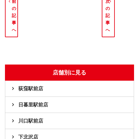
前
次
の
の
記
記
事
事
へ
へ
店舗別に見る
荻窪駅前店
日暮里駅前店
川口駅前店
下北沢店