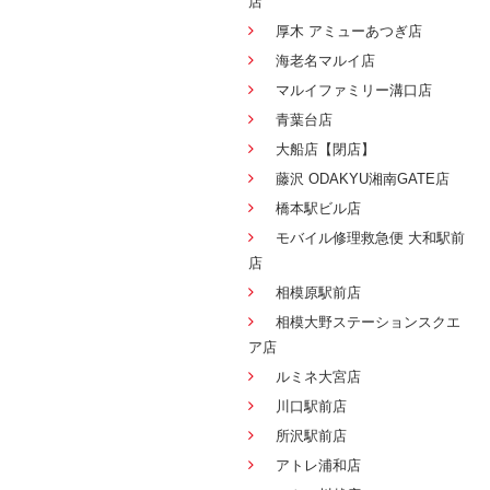
店
厚木 アミューあつぎ店
海老名マルイ店
マルイファミリー溝口店
青葉台店
大船店【閉店】
藤沢 ODAKYU湘南GATE店
橋本駅ビル店
モバイル修理救急便 大和駅前
店
相模原駅前店
相模大野ステーションスクエ
ア店
ルミネ大宮店
川口駅前店
所沢駅前店
アトレ浦和店