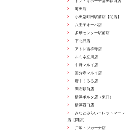
ドン・キホーテ蒲田駅前店
町田店
小田急町田駅前店【閉店】
八王子オーパ店
多摩センター駅前店
下北沢店
アトレ吉祥寺店
ルミネ立川店
中野マルイ店
国分寺マルイ店
府中くるる店
調布駅前店
横浜ポルタ店（東口）
横浜西口店
みなとみらいコレットマーレ
店【閉店】
戸塚トツカーナ店