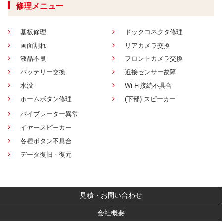
修理メニュー
基板修理
ドックコネクタ修理
画面割れ
リアカメラ交換
液晶不良
フロントカメラ交換
バッテリー交換
近接センサー故障
水没
Wi-Fi接続不具合
ホームボタン修理
(下部) スピーカー
バイブレーター異常
イヤースピーカー
各種ボタン不具合
データ復旧・復元
見積・お問い合わせ
会社概要