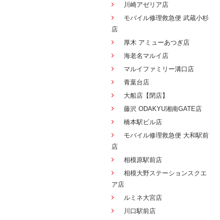
川崎アゼリア店
モバイル修理救急便 武蔵小杉
店
厚木 アミューあつぎ店
海老名マルイ店
マルイファミリー溝口店
青葉台店
大船店【閉店】
藤沢 ODAKYU湘南GATE店
橋本駅ビル店
モバイル修理救急便 大和駅前
店
相模原駅前店
相模大野ステーションスクエ
ア店
ルミネ大宮店
川口駅前店