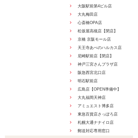
大阪駅前第4ビル店
大丸梅田店
心斎橋OPA店
松坂屋高槻店【閉店】
京橋 京阪モール店
天王寺あべのハルカス店
尼崎駅前店【閉店】
神戸三宮さんプラザ店
阪急西宮北口店
明石駅前店
広島店【OPEN準備中】
大丸福岡天神店
アミュエスト博多店
東急百貨店さっぽろ店
札幌大通ナナイロ店
郵送対応専用窓口