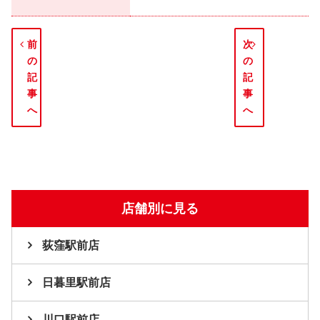
前
次
の
の
記
記
事
事
へ
へ
店舗別に見る
荻窪駅前店
日暮里駅前店
川口駅前店