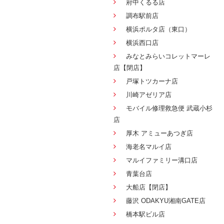
府中くるる店
調布駅前店
横浜ポルタ店（東口）
横浜西口店
みなとみらいコレットマーレ
店【閉店】
戸塚トツカーナ店
川崎アゼリア店
モバイル修理救急便 武蔵小杉
店
厚木 アミューあつぎ店
海老名マルイ店
マルイファミリー溝口店
青葉台店
大船店【閉店】
藤沢 ODAKYU湘南GATE店
橋本駅ビル店