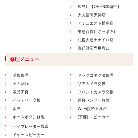
広島店【OPEN準備中】
大丸福岡天神店
アミュエスト博多店
東急百貨店さっぽろ店
札幌大通ナナイロ店
郵送対応専用窓口
修理メニュー
基板修理
ドックコネクタ修理
画面割れ
リアカメラ交換
液晶不良
フロントカメラ交換
バッテリー交換
近接センサー故障
水没
Wi-Fi接続不具合
ホームボタン修理
(下部) スピーカー
バイブレーター異常
イヤースピーカー