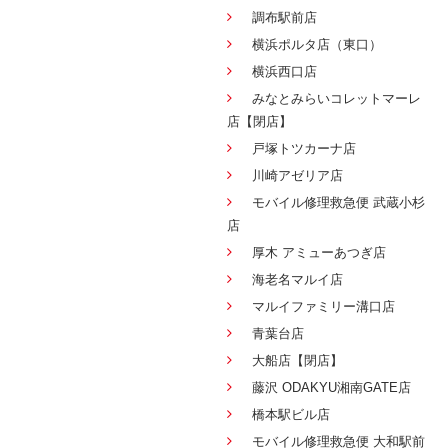
調布駅前店
横浜ポルタ店（東口）
横浜西口店
みなとみらいコレットマーレ
店【閉店】
戸塚トツカーナ店
川崎アゼリア店
モバイル修理救急便 武蔵小杉
店
厚木 アミューあつぎ店
海老名マルイ店
マルイファミリー溝口店
青葉台店
大船店【閉店】
藤沢 ODAKYU湘南GATE店
橋本駅ビル店
モバイル修理救急便 大和駅前