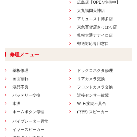
広島店【OPEN準備中】
大丸福岡天神店
アミュエスト博多店
東急百貨店さっぽろ店
札幌大通ナナイロ店
郵送対応専用窓口
修理メニュー
基板修理
ドックコネクタ修理
画面割れ
リアカメラ交換
液晶不良
フロントカメラ交換
バッテリー交換
近接センサー故障
水没
Wi-Fi接続不具合
ホームボタン修理
(下部) スピーカー
バイブレーター異常
イヤースピーカー