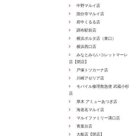
中野マルイ店
国分寺マルイ店
府中くるる店
調布駅前店
横浜ポルタ店（東口）
横浜西口店
みなとみらいコレットマーレ
店【閉店】
戸塚トツカーナ店
川崎アゼリア店
モバイル修理救急便 武蔵小杉
店
厚木 アミューあつぎ店
海老名マルイ店
マルイファミリー溝口店
青葉台店
大船店【閉店】