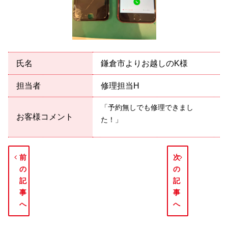
氏名
鎌倉市よりお越しのK様
担当者
修理担当H
「予約無しでも修理できまし
お客様コメント
た！」
前
次
の
の
記
記
事
事
へ
へ