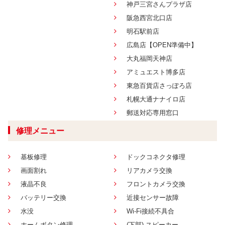
神戸三宮さんプラザ店
阪急西宮北口店
明石駅前店
広島店【OPEN準備中】
大丸福岡天神店
アミュエスト博多店
東急百貨店さっぽろ店
札幌大通ナナイロ店
郵送対応専用窓口
修理メニュー
基板修理
ドックコネクタ修理
画面割れ
リアカメラ交換
液晶不良
フロントカメラ交換
バッテリー交換
近接センサー故障
水没
Wi-Fi接続不具合
ホームボタン修理
(下部) スピーカー