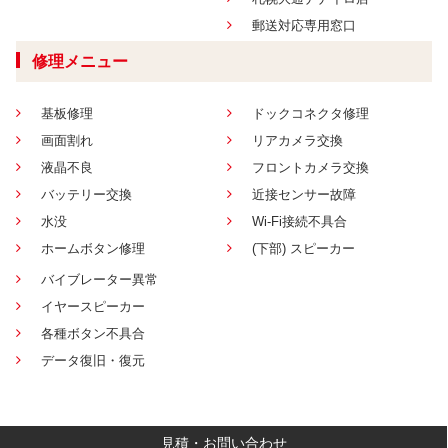
郵送対応専用窓口
修理メニュー
基板修理
ドックコネクタ修理
画面割れ
リアカメラ交換
液晶不良
フロントカメラ交換
バッテリー交換
近接センサー故障
水没
Wi-Fi接続不具合
ホームボタン修理
(下部) スピーカー
バイブレーター異常
イヤースピーカー
各種ボタン不具合
データ復旧・復元
見積・お問い合わせ