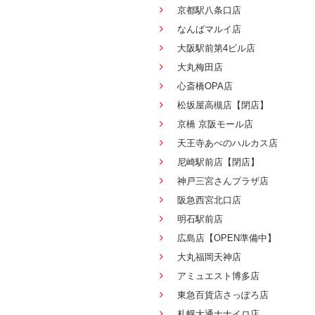
京都駅八条口店
なんばマルイ店
大阪駅前第4ビル店
大丸梅田店
心斎橋OPA店
松坂屋高槻店【閉店】
京橋 京阪モール店
天王寺あべのハルカス店
尼崎駅前店【閉店】
神戸三宮さんプラザ店
阪急西宮北口店
明石駅前店
広島店【OPEN準備中】
大丸福岡天神店
アミュエスト博多店
東急百貨店さっぽろ店
札幌大通ナナイロ店