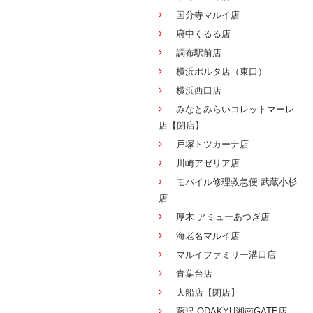
国分寺マルイ店
府中くるる店
調布駅前店
横浜ポルタ店（東口）
横浜西口店
みなとみらいコレットマーレ
店【閉店】
戸塚トツカーナ店
川崎アゼリア店
モバイル修理救急便 武蔵小杉
店
厚木 アミューあつぎ店
海老名マルイ店
マルイファミリー溝口店
青葉台店
大船店【閉店】
藤沢 ODAKYU湘南GATE店