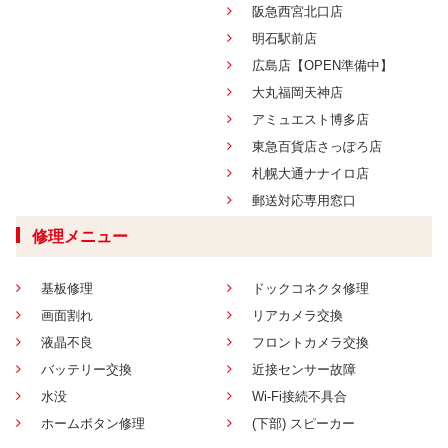
阪急西宮北口店
明石駅前店
広島店【OPEN準備中】
大丸福岡天神店
アミュエスト博多店
東急百貨店さっぽろ店
札幌大通ナナイロ店
郵送対応専用窓口
修理メニュー
基板修理
ドックコネクタ修理
画面割れ
リアカメラ交換
液晶不良
フロントカメラ交換
バッテリー交換
近接センサー故障
水没
Wi-Fi接続不具合
ホームボタン修理
(下部) スピーカー