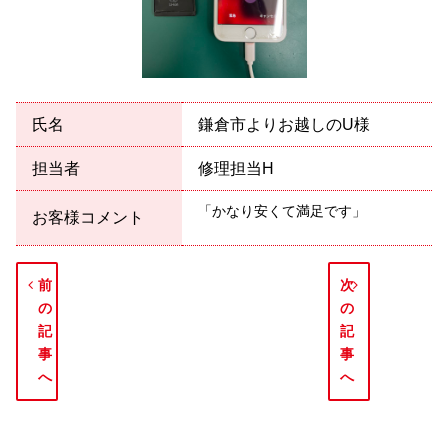
氏名
鎌倉市よりお越しのU様
担当者
修理担当H
「かなり安くて満足です」
お客様コメント
前
次
の
の
記
記
事
事
へ
へ