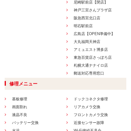
尼崎駅前店【閉店】
神戸三宮さんプラザ店
阪急西宮北口店
明石駅前店
広島店【OPEN準備中】
大丸福岡天神店
アミュエスト博多店
東急百貨店さっぽろ店
札幌大通ナナイロ店
郵送対応専用窓口
修理メニュー
基板修理
ドックコネクタ修理
画面割れ
リアカメラ交換
液晶不良
フロントカメラ交換
バッテリー交換
近接センサー故障
水没
Wi-Fi接続不具合