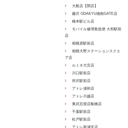
大船店【閉店】
藤沢 ODAKYU湘南GATE店
橋本駅ビル店
モバイル修理救急便 大和駅前
店
相模原駅前店
相模大野ステーションスクエ
ア店
ルミネ大宮店
川口駅前店
所沢駅前店
アトレ浦和店
アトレ川越店
東武百貨店船橋店
千葉駅前店
松戸駅前店
アトレ新浦安店