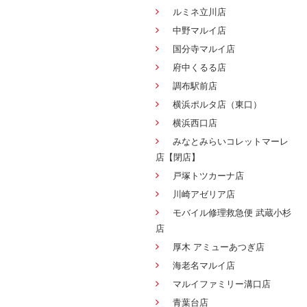
ルミネ立川店
中野マルイ店
国分寺マルイ店
府中くるる店
調布駅前店
横浜ポルタ店（東口）
横浜西口店
みなとみらいコレットマーレ
店【閉店】
戸塚トツカーナ店
川崎アゼリア店
モバイル修理救急便 武蔵小杉
店
厚木 アミューあつぎ店
海老名マルイ店
マルイファミリー溝口店
青葉台店