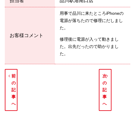
担当者
品川駅港南口店
用事で品川に来たところiPhoneの
電源が落ちたので修理にだしまし
た。
お客様コメント
修理後に電源が入って動きまし
た。出先だったので助かりまし
た。
前
次
の
の
記
記
事
事
へ
へ