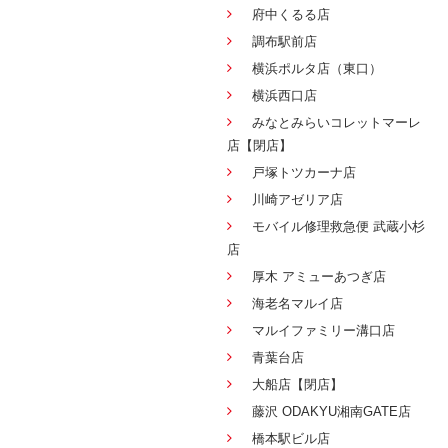
府中くるる店
調布駅前店
横浜ポルタ店（東口）
横浜西口店
みなとみらいコレットマーレ
店【閉店】
戸塚トツカーナ店
川崎アゼリア店
モバイル修理救急便 武蔵小杉
店
厚木 アミューあつぎ店
海老名マルイ店
マルイファミリー溝口店
青葉台店
大船店【閉店】
藤沢 ODAKYU湘南GATE店
橋本駅ビル店