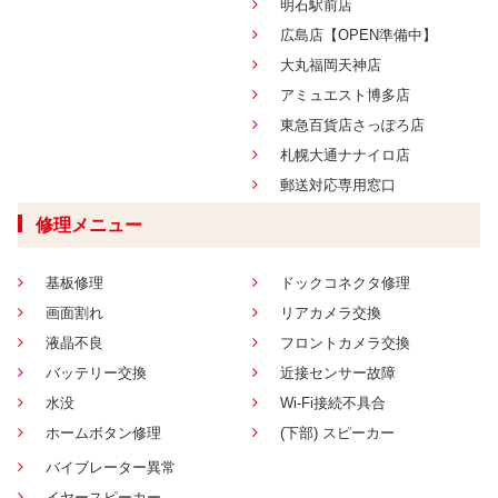
明石駅前店
広島店【OPEN準備中】
大丸福岡天神店
アミュエスト博多店
東急百貨店さっぽろ店
札幌大通ナナイロ店
郵送対応専用窓口
修理メニュー
基板修理
ドックコネクタ修理
画面割れ
リアカメラ交換
液晶不良
フロントカメラ交換
バッテリー交換
近接センサー故障
水没
Wi-Fi接続不具合
ホームボタン修理
(下部) スピーカー
バイブレーター異常
イヤースピーカー