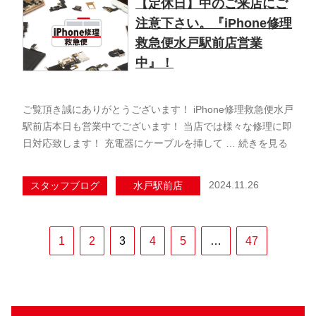
【定休日】中のご来店にご
注意下さい。『iPhone修理
救急便水戸駅前店営業
中』！
ご覧頂き誠にありがとうございます！ iPhone修理救急便水戸
駅前店本日も営業中でございます！ 当店では様々な修理に即
日対応致します！ 充電器にケーブルを挿して …
続きを見る
2024.11.26
スタッフブログ
水戸駅前店
1
2
3
4
5
…
47