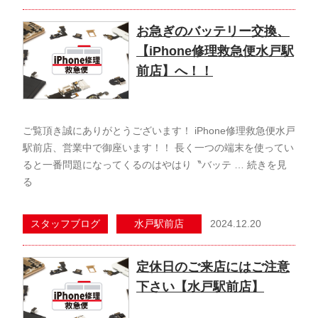
お急ぎのバッテリー交換、
【iPhone修理救急便水戸駅
前店】へ！！
ご覧頂き誠にありがとうございます！ iPhone修理救急便水戸
駅前店、営業中で御座います！！ 長く一つの端末を使ってい
ると一番問題になってくるのはやはり〝バッテ …
続きを見
る
2024.12.20
スタッフブログ
水戸駅前店
定休日のご来店にはご注意
下さい【水戸駅前店】