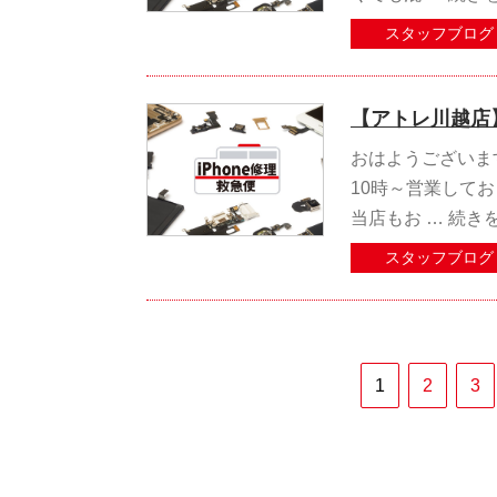
スタッフブログ
【アトレ川越店
おはようございます
10時～営業してお
当店もお …
続き
スタッフブログ
1
2
3