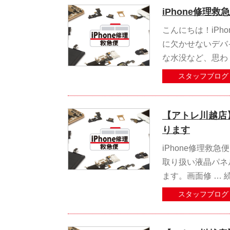
iPhone修理
こんにちは！iPh
に欠かせないデバ
な水没など、思わ
スタッフブログ
【アトレ川越店
ります
iPhone修理救
取り扱い液晶パネ
ます。画面修 …
スタッフブログ