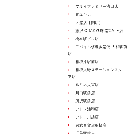
マルイファミリー溝口店
青葉台店
大船店【閉店】
藤沢 ODAKYU湘南GATE店
橋本駅ビル店
モバイル修理救急便 大和駅前
店
相模原駅前店
相模大野ステーションスクエ
ア店
ルミネ大宮店
川口駅前店
所沢駅前店
アトレ浦和店
アトレ川越店
東武百貨店船橋店
千葉駅前店