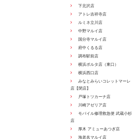
下北沢店
アトレ吉祥寺店
ルミネ立川店
中野マルイ店
国分寺マルイ店
府中くるる店
調布駅前店
横浜ポルタ店（東口）
横浜西口店
みなとみらいコレットマーレ
店【閉店】
戸塚トツカーナ店
川崎アゼリア店
モバイル修理救急便 武蔵小杉
店
厚木 アミューあつぎ店
海老名マルイ店