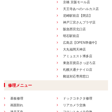
京橋 京阪モール店
天王寺あべのハルカス店
尼崎駅前店【閉店】
神戸三宮さんプラザ店
阪急西宮北口店
明石駅前店
広島店【OPEN準備中】
大丸福岡天神店
アミュエスト博多店
東急百貨店さっぽろ店
札幌大通ナナイロ店
郵送対応専用窓口
修理メニュー
基板修理
ドックコネクタ修理
画面割れ
リアカメラ交換
液晶不良
フロントカメラ交換