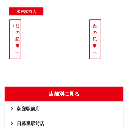
水戸駅前店
前
次
の
の
記
記
事
事
へ
へ
店舗別に見る
荻窪駅前店
日暮里駅前店