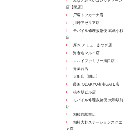
みなとみらいコレットマーレ
店【閉店】
戸塚トツカーナ店
川崎アゼリア店
モバイル修理救急便 武蔵小杉
店
厚木 アミューあつぎ店
海老名マルイ店
マルイファミリー溝口店
青葉台店
大船店【閉店】
藤沢 ODAKYU湘南GATE店
橋本駅ビル店
モバイル修理救急便 大和駅前
店
相模原駅前店
相模大野ステーションスクエ
ア店