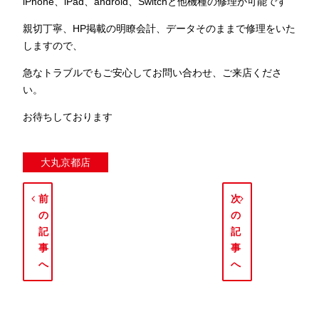
iPhone、iPad、android、Switchと他機種の修理が可能です
親切丁寧、HP掲載の明瞭会計、データそのままで修理をいた
しますので、
急なトラブルでもご安心してお問い合わせ、ご来店くださ
い。
お待ちしております
大丸京都店
前
次
の
の
記
記
事
事
へ
へ