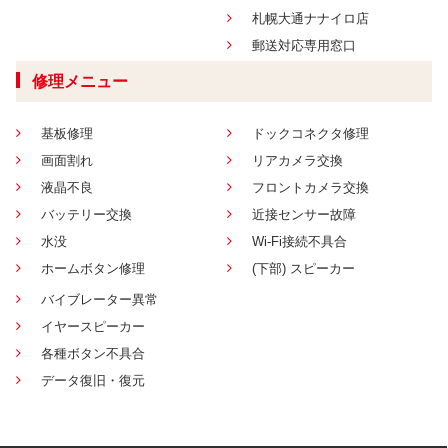
札幌大通ナナイロ店
郵送対応専用窓口
修理メニュー
基板修理
ドックコネクタ修理
画面割れ
リアカメラ交換
液晶不良
フロントカメラ交換
バッテリー交換
近接センサー故障
水没
Wi-Fi接続不具合
ホームボタン修理
(下部) スピーカー
バイブレーター異常
イヤースピーカー
各種ボタン不具合
データ復旧・復元