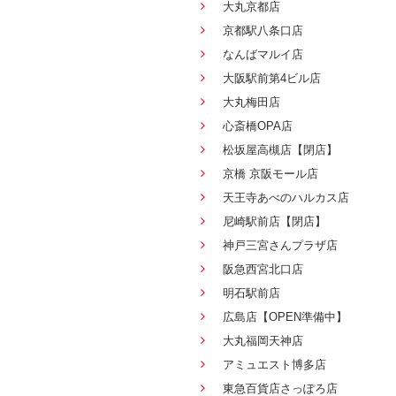
大丸京都店
京都駅八条口店
なんばマルイ店
大阪駅前第4ビル店
大丸梅田店
心斎橋OPA店
松坂屋高槻店【閉店】
京橋 京阪モール店
天王寺あべのハルカス店
尼崎駅前店【閉店】
神戸三宮さんプラザ店
阪急西宮北口店
明石駅前店
広島店【OPEN準備中】
大丸福岡天神店
アミュエスト博多店
東急百貨店さっぽろ店