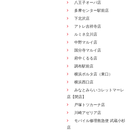
八王子オーパ店
多摩センター駅前店
下北沢店
アトレ吉祥寺店
ルミネ立川店
中野マルイ店
国分寺マルイ店
府中くるる店
調布駅前店
横浜ポルタ店（東口）
横浜西口店
みなとみらいコレットマーレ
店【閉店】
戸塚トツカーナ店
川崎アゼリア店
モバイル修理救急便 武蔵小杉
店