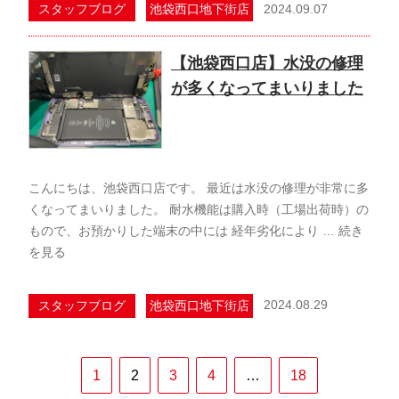
2024.09.07
スタッフブログ
池袋西口地下街店
【池袋西口店】水没の修理
が多くなってまいりました
こんにちは、池袋西口店です。 最近は水没の修理が非常に多
くなってまいりました。 耐水機能は購入時（工場出荷時）の
もので、お預かりした端末の中には 経年劣化により …
続き
を見る
2024.08.29
スタッフブログ
池袋西口地下街店
1
2
3
4
…
18