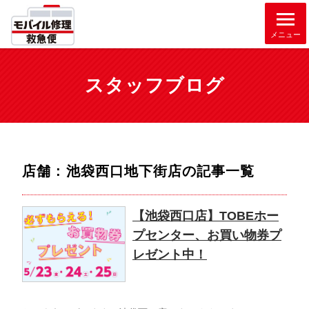
メニュー
スタッフブログ
店舗 : 池袋西口地下街店
の記事一覧
【池袋西口店】TOBEホー
プセンター、お買い物券プ
レゼント中！