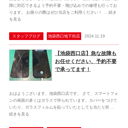
障に対応できるよう予約不要・飛び込みでの修理も行ってお
ります。 お困りの際はぜひ当店をご利用ください！ …
続き
を見る
2024.11.19
スタッフブログ
池袋西口地下街店
【池袋西口店】急な故障も
お任せください、予約不要
で承ってます！
おはようございます、池袋西口店です。 さて、スマートフォ
ンの画面の多くはガラスで作られています。カバーをつけて
いたり、ガラスフィルムを貼っていたとしても当たり所 …
続きを見る