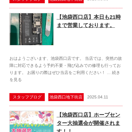
【池袋西口店】本日も21時
まで営業しております。
おはようございます、池袋西口店です。 当店では、突然の故
障に対応できるよう予約不要・飛び込みでの修理も行ってお
ります。 お困りの際はぜひ当店をご利用ください！ …
続き
を見る
2025.04.11
スタッフブログ
池袋西口地下街店
【池袋西口店】ホープセン
ター大抽選会が開催されま
す！！