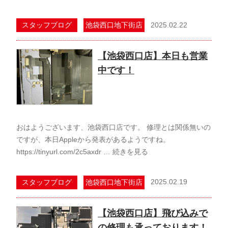
2025.02.22
スタッフブログ
池袋西口地下街店
【池袋西口店】本日も営業
中です！
おはようございます、池袋西口店です。 修理とは関係無いの
ですが、本日Appleから発表があるようですね。
https://tinyurl.com/2c5axdr …
続きを見る
2025.02.19
スタッフブログ
池袋西口地下街店
【池袋西口店】飛び込みで
の修理も承っております！