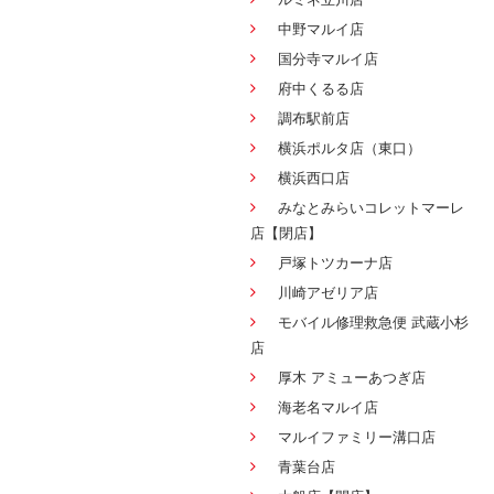
中野マルイ店
国分寺マルイ店
府中くるる店
調布駅前店
横浜ポルタ店（東口）
横浜西口店
みなとみらいコレットマーレ
店【閉店】
戸塚トツカーナ店
川崎アゼリア店
モバイル修理救急便 武蔵小杉
店
厚木 アミューあつぎ店
海老名マルイ店
マルイファミリー溝口店
青葉台店