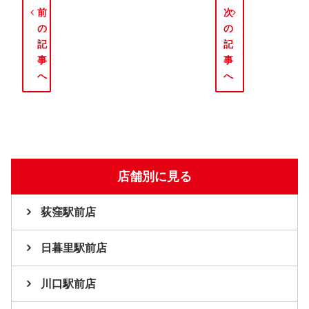
前
次
の
の
記
記
事
事
へ
へ
店舗別に見る
荻窪駅前店
日暮里駅前店
川口駅前店