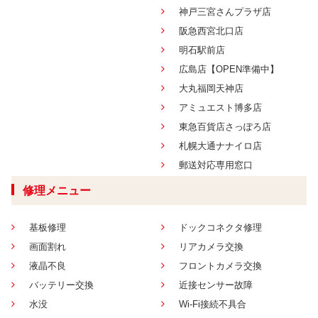
神戸三宮さんプラザ店
阪急西宮北口店
明石駅前店
広島店【OPEN準備中】
大丸福岡天神店
アミュエスト博多店
東急百貨店さっぽろ店
札幌大通ナナイロ店
郵送対応専用窓口
修理メニュー
基板修理
ドックコネクタ修理
画面割れ
リアカメラ交換
液晶不良
フロントカメラ交換
バッテリー交換
近接センサー故障
水没
Wi-Fi接続不具合