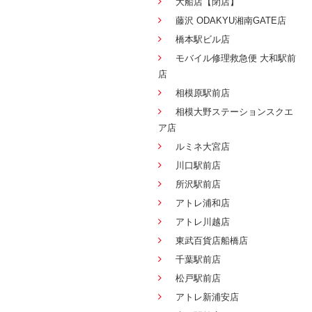
大船店【閉店】
藤沢 ODAKYU湘南GATE店
橋本駅ビル店
モバイル修理救急便 大和駅前
店
相模原駅前店
相模大野ステーションスクエ
ア店
ルミネ大宮店
川口駅前店
所沢駅前店
アトレ浦和店
アトレ川越店
東武百貨店船橋店
千葉駅前店
松戸駅前店
アトレ新浦安店