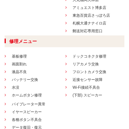
アミュエスト博多店
東急百貨店さっぽろ店
札幌大通ナナイロ店
郵送対応専用窓口
修理メニュー
基板修理
ドックコネクタ修理
画面割れ
リアカメラ交換
液晶不良
フロントカメラ交換
バッテリー交換
近接センサー故障
水没
Wi-Fi接続不具合
ホームボタン修理
(下部) スピーカー
バイブレーター異常
イヤースピーカー
各種ボタン不具合
データ復旧・復元