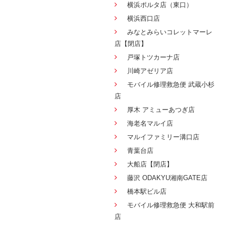
横浜ポルタ店（東口）
横浜西口店
みなとみらいコレットマーレ
店【閉店】
戸塚トツカーナ店
川崎アゼリア店
モバイル修理救急便 武蔵小杉
店
厚木 アミューあつぎ店
海老名マルイ店
マルイファミリー溝口店
青葉台店
大船店【閉店】
藤沢 ODAKYU湘南GATE店
橋本駅ビル店
モバイル修理救急便 大和駅前
店