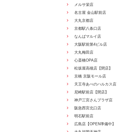
メルサ栄店
名古屋 金山駅前店
大丸京都店
京都駅八条口店
なんばマルイ店
大阪駅前第4ビル店
大丸梅田店
心斎橋OPA店
松坂屋高槻店【閉店】
京橋 京阪モール店
天王寺あべのハルカス店
尼崎駅前店【閉店】
神戸三宮さんプラザ店
阪急西宮北口店
明石駅前店
広島店【OPEN準備中】
大丸福岡天神店