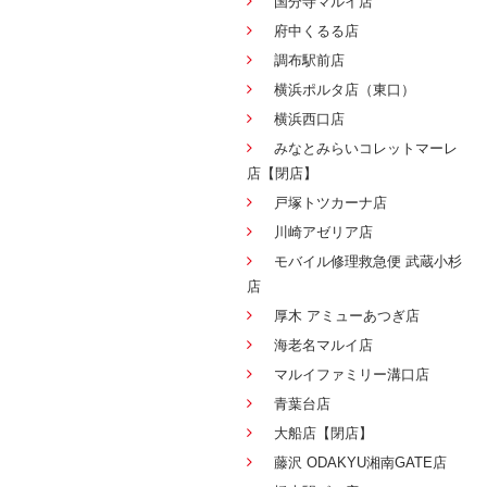
国分寺マルイ店
府中くるる店
調布駅前店
横浜ポルタ店（東口）
横浜西口店
みなとみらいコレットマーレ
店【閉店】
戸塚トツカーナ店
川崎アゼリア店
モバイル修理救急便 武蔵小杉
店
厚木 アミューあつぎ店
海老名マルイ店
マルイファミリー溝口店
青葉台店
大船店【閉店】
藤沢 ODAKYU湘南GATE店