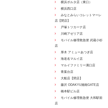
横浜ポルタ店（東口）
横浜西口店
みなとみらいコレットマーレ
店【閉店】
戸塚トツカーナ店
川崎アゼリア店
モバイル修理救急便 武蔵小杉
店
厚木 アミューあつぎ店
海老名マルイ店
マルイファミリー溝口店
青葉台店
大船店【閉店】
藤沢 ODAKYU湘南GATE店
橋本駅ビル店
モバイル修理救急便 大和駅前
店