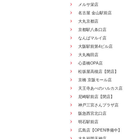
メルサ栄店
名古屋 金山駅前店
大丸京都店
京都駅八条口店
なんばマルイ店
大阪駅前第4ビル店
大丸梅田店
心斎橋OPA店
松坂屋高槻店【閉店】
京橋 京阪モール店
天王寺あべのハルカス店
尼崎駅前店【閉店】
神戸三宮さんプラザ店
阪急西宮北口店
明石駅前店
広島店【OPEN準備中】
大丸福岡天神店