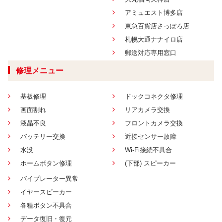
アミュエスト博多店
東急百貨店さっぽろ店
札幌大通ナナイロ店
郵送対応専用窓口
修理メニュー
基板修理
ドックコネクタ修理
画面割れ
リアカメラ交換
液晶不良
フロントカメラ交換
バッテリー交換
近接センサー故障
水没
Wi-Fi接続不具合
ホームボタン修理
(下部) スピーカー
バイブレーター異常
イヤースピーカー
各種ボタン不具合
データ復旧・復元