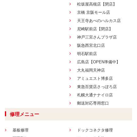
松坂屋高槻店【閉店】
京橋 京阪モール店
天王寺あべのハルカス店
尼崎駅前店【閉店】
神戸三宮さんプラザ店
阪急西宮北口店
明石駅前店
広島店【OPEN準備中】
大丸福岡天神店
アミュエスト博多店
東急百貨店さっぽろ店
札幌大通ナナイロ店
郵送対応専用窓口
修理メニュー
基板修理
ドックコネクタ修理