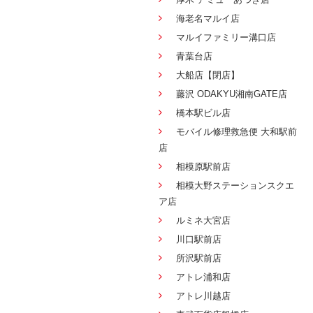
海老名マルイ店
マルイファミリー溝口店
青葉台店
大船店【閉店】
藤沢 ODAKYU湘南GATE店
橋本駅ビル店
モバイル修理救急便 大和駅前
店
相模原駅前店
相模大野ステーションスクエ
ア店
ルミネ大宮店
川口駅前店
所沢駅前店
アトレ浦和店
アトレ川越店