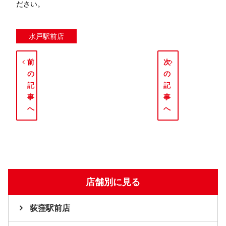
ださい。
水戸駅前店
前
次
の
の
記
記
事
事
へ
へ
店舗別に見る
荻窪駅前店