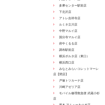
多摩センター駅前店
下北沢店
アトレ吉祥寺店
ルミネ立川店
中野マルイ店
国分寺マルイ店
府中くるる店
調布駅前店
横浜ポルタ店（東口）
横浜西口店
みなとみらいコレットマーレ
店【閉店】
戸塚トツカーナ店
川崎アゼリア店
モバイル修理救急便 武蔵小杉
店
厚木 アミューあつぎ店