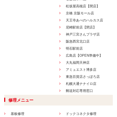
松坂屋高槻店【閉店】
京橋 京阪モール店
天王寺あべのハルカス店
尼崎駅前店【閉店】
神戸三宮さんプラザ店
阪急西宮北口店
明石駅前店
広島店【OPEN準備中】
大丸福岡天神店
アミュエスト博多店
東急百貨店さっぽろ店
札幌大通ナナイロ店
郵送対応専用窓口
修理メニュー
基板修理
ドックコネクタ修理