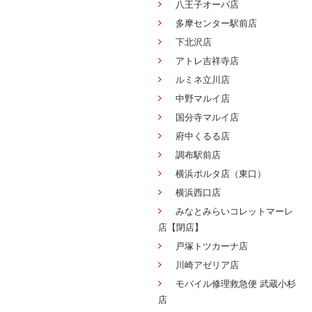
八王子オーパ店
多摩センター駅前店
下北沢店
アトレ吉祥寺店
ルミネ立川店
中野マルイ店
国分寺マルイ店
府中くるる店
調布駅前店
横浜ポルタ店（東口）
横浜西口店
みなとみらいコレットマーレ
店【閉店】
戸塚トツカーナ店
川崎アゼリア店
モバイル修理救急便 武蔵小杉
店