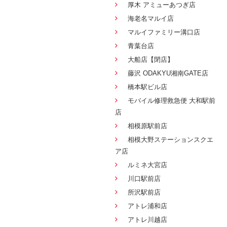
厚木 アミューあつぎ店
海老名マルイ店
マルイファミリー溝口店
青葉台店
大船店【閉店】
藤沢 ODAKYU湘南GATE店
橋本駅ビル店
モバイル修理救急便 大和駅前
店
相模原駅前店
相模大野ステーションスクエ
ア店
ルミネ大宮店
川口駅前店
所沢駅前店
アトレ浦和店
アトレ川越店