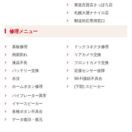
東急百貨店さっぽろ店
札幌大通ナナイロ店
郵送対応専用窓口
修理メニュー
基板修理
ドックコネクタ修理
画面割れ
リアカメラ交換
液晶不良
フロントカメラ交換
バッテリー交換
近接センサー故障
水没
Wi-Fi接続不具合
ホームボタン修理
(下部) スピーカー
バイブレーター異常
イヤースピーカー
各種ボタン不具合
データ復旧・復元