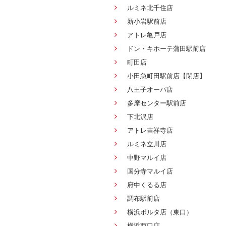
ルミネ北千住店
新小岩駅前店
アトレ亀戸店
ドン・キホーテ蒲田駅前店
町田店
小田急町田駅前店【閉店】
八王子オーパ店
多摩センター駅前店
下北沢店
アトレ吉祥寺店
ルミネ立川店
中野マルイ店
国分寺マルイ店
府中くるる店
調布駅前店
横浜ポルタ店（東口）
横浜西口店