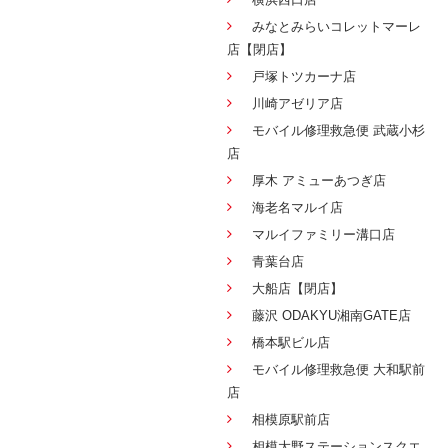
みなとみらいコレットマーレ
店【閉店】
戸塚トツカーナ店
川崎アゼリア店
モバイル修理救急便 武蔵小杉
店
厚木 アミューあつぎ店
海老名マルイ店
マルイファミリー溝口店
青葉台店
大船店【閉店】
藤沢 ODAKYU湘南GATE店
橋本駅ビル店
モバイル修理救急便 大和駅前
店
相模原駅前店
相模大野ステーションスクエ