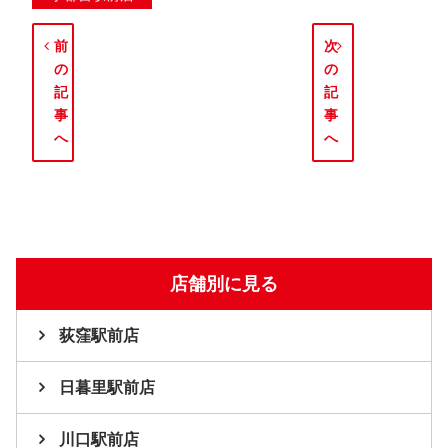
前
次
の
の
記
記
事
事
へ
へ
店舗別に見る
荻窪駅前店
日暮里駅前店
川口駅前店