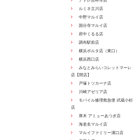
アトレ吉祥寺店
ルミネ立川店
中野マルイ店
国分寺マルイ店
府中くるる店
調布駅前店
横浜ポルタ店（東口）
横浜西口店
みなとみらいコレットマーレ
店【閉店】
戸塚トツカーナ店
川崎アゼリア店
モバイル修理救急便 武蔵小杉
店
厚木 アミューあつぎ店
海老名マルイ店
マルイファミリー溝口店