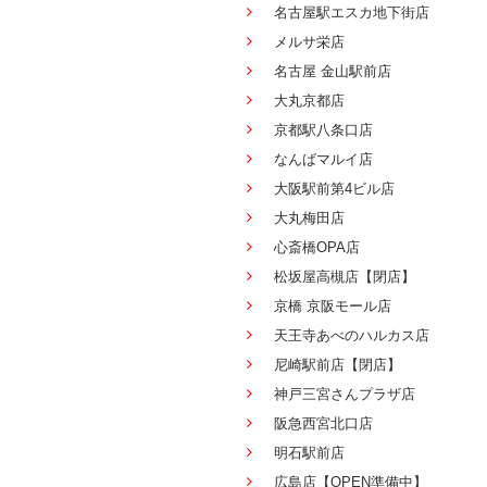
名古屋駅エスカ地下街店
メルサ栄店
名古屋 金山駅前店
大丸京都店
京都駅八条口店
なんばマルイ店
大阪駅前第4ビル店
大丸梅田店
心斎橋OPA店
松坂屋高槻店【閉店】
京橋 京阪モール店
天王寺あべのハルカス店
尼崎駅前店【閉店】
神戸三宮さんプラザ店
阪急西宮北口店
明石駅前店
広島店【OPEN準備中】