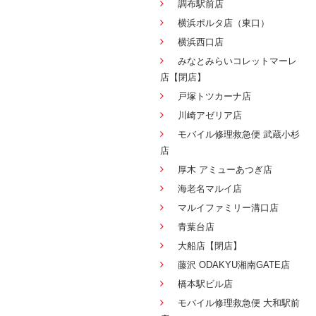
調布駅前店
横浜ポルタ店（東口）
横浜西口店
みなとみらいコレットマーレ
店【閉店】
戸塚トツカーナ店
川崎アゼリア店
モバイル修理救急便 武蔵小杉
店
厚木 アミューあつぎ店
海老名マルイ店
マルイファミリー溝口店
青葉台店
大船店【閉店】
藤沢 ODAKYU湘南GATE店
橋本駅ビル店
モバイル修理救急便 大和駅前