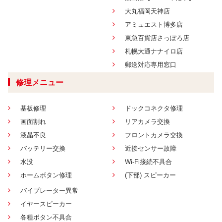
大丸福岡天神店
アミュエスト博多店
東急百貨店さっぽろ店
札幌大通ナナイロ店
郵送対応専用窓口
修理メニュー
基板修理
ドックコネクタ修理
画面割れ
リアカメラ交換
液晶不良
フロントカメラ交換
バッテリー交換
近接センサー故障
水没
Wi-Fi接続不具合
ホームボタン修理
(下部) スピーカー
バイブレーター異常
イヤースピーカー
各種ボタン不具合