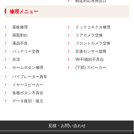
郵送対応専用窓口
修理メニュー
基板修理
ドックコネクタ修理
画面割れ
リアカメラ交換
液晶不良
フロントカメラ交換
バッテリー交換
近接センサー故障
水没
Wi-Fi接続不具合
ホームボタン修理
(下部) スピーカー
バイブレーター異常
イヤースピーカー
各種ボタン不具合
データ復旧・復元
見積・お問い合わせ