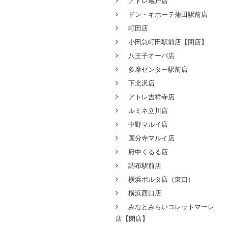
アトレ亀戸店
ドン・キホーテ蒲田駅前店
町田店
小田急町田駅前店【閉店】
八王子オーパ店
多摩センター駅前店
下北沢店
アトレ吉祥寺店
ルミネ立川店
中野マルイ店
国分寺マルイ店
府中くるる店
調布駅前店
横浜ポルタ店（東口）
横浜西口店
みなとみらいコレットマーレ
店【閉店】