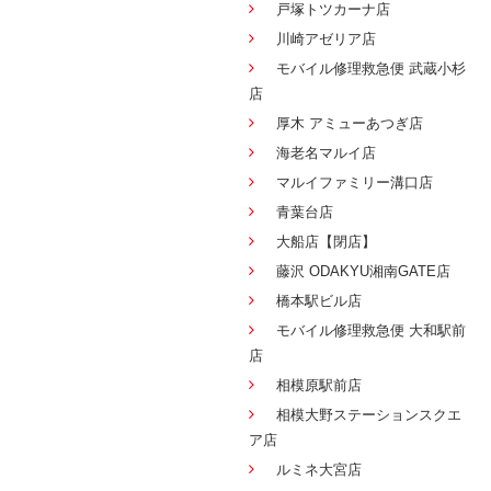
戸塚トツカーナ店
川崎アゼリア店
モバイル修理救急便 武蔵小杉
店
厚木 アミューあつぎ店
海老名マルイ店
マルイファミリー溝口店
青葉台店
大船店【閉店】
藤沢 ODAKYU湘南GATE店
橋本駅ビル店
モバイル修理救急便 大和駅前
店
相模原駅前店
相模大野ステーションスクエ
ア店
ルミネ大宮店