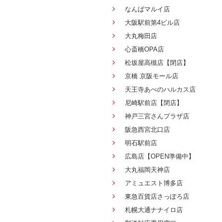
なんばマルイ店
大阪駅前第4ビル店
大丸梅田店
心斎橋OPA店
松坂屋高槻店【閉店】
京橋 京阪モール店
天王寺あべのハルカス店
尼崎駅前店【閉店】
神戸三宮さんプラザ店
阪急西宮北口店
明石駅前店
広島店【OPEN準備中】
大丸福岡天神店
アミュエスト博多店
東急百貨店さっぽろ店
札幌大通ナナイロ店