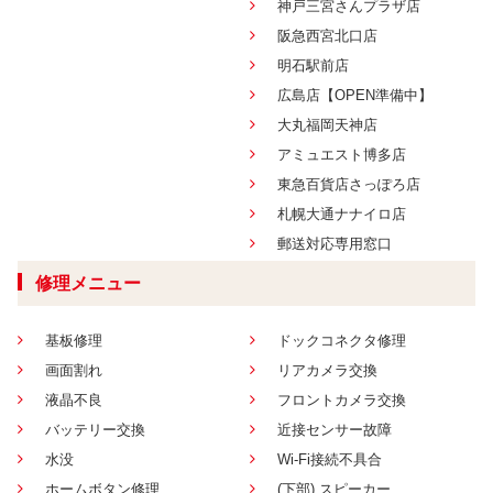
神戸三宮さんプラザ店
阪急西宮北口店
明石駅前店
広島店【OPEN準備中】
大丸福岡天神店
アミュエスト博多店
東急百貨店さっぽろ店
札幌大通ナナイロ店
郵送対応専用窓口
修理メニュー
基板修理
ドックコネクタ修理
画面割れ
リアカメラ交換
液晶不良
フロントカメラ交換
バッテリー交換
近接センサー故障
水没
Wi-Fi接続不具合
ホームボタン修理
(下部) スピーカー