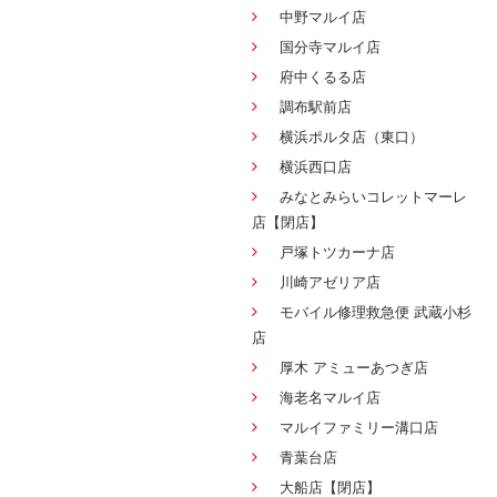
中野マルイ店
国分寺マルイ店
府中くるる店
調布駅前店
横浜ポルタ店（東口）
横浜西口店
みなとみらいコレットマーレ
店【閉店】
戸塚トツカーナ店
川崎アゼリア店
モバイル修理救急便 武蔵小杉
店
厚木 アミューあつぎ店
海老名マルイ店
マルイファミリー溝口店
青葉台店
大船店【閉店】