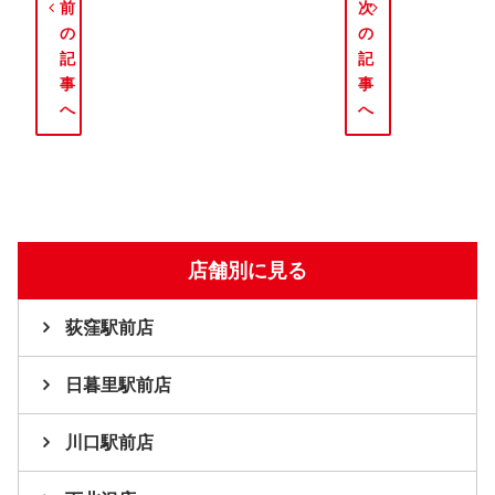
前
次
の
の
記
記
事
事
へ
へ
店舗別に見る
荻窪駅前店
日暮里駅前店
川口駅前店