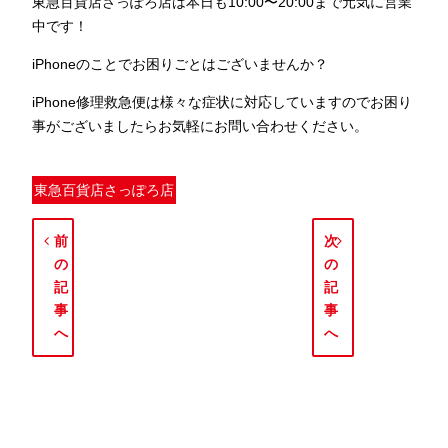
東急百貨店さっぽろ店は本日も
10:00〜20:00
まで元気に営業
中です！
iPhoneのことでお困りごとはございませんか？
iPhone修理救急便は様々な症状に対応していますのでお困り
事がございましたらお気軽にお問い合わせください。
東急百貨店さっぽろ店
前
次
の
の
記
記
事
事
へ
へ