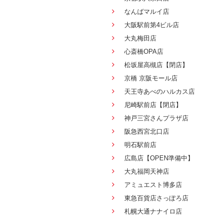
なんばマルイ店
大阪駅前第4ビル店
大丸梅田店
心斎橋OPA店
松坂屋高槻店【閉店】
京橋 京阪モール店
天王寺あべのハルカス店
尼崎駅前店【閉店】
神戸三宮さんプラザ店
阪急西宮北口店
明石駅前店
広島店【OPEN準備中】
大丸福岡天神店
アミュエスト博多店
東急百貨店さっぽろ店
札幌大通ナナイロ店