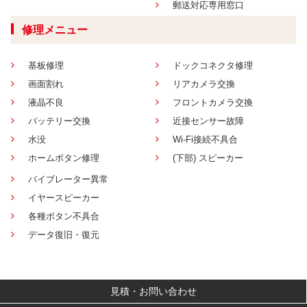
郵送対応専用窓口
修理メニュー
基板修理
ドックコネクタ修理
画面割れ
リアカメラ交換
液晶不良
フロントカメラ交換
バッテリー交換
近接センサー故障
水没
Wi-Fi接続不具合
ホームボタン修理
(下部) スピーカー
バイブレーター異常
イヤースピーカー
各種ボタン不具合
データ復旧・復元
見積・お問い合わせ