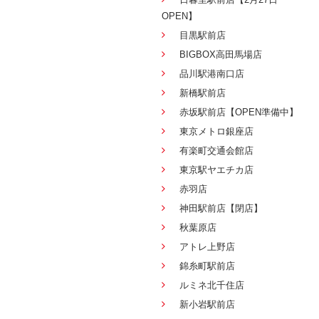
OPEN】
目黒駅前店
BIGBOX高田馬場店
品川駅港南口店
新橋駅前店
赤坂駅前店【OPEN準備中】
東京メトロ銀座店
有楽町交通会館店
東京駅ヤエチカ店
赤羽店
神田駅前店【閉店】
秋葉原店
アトレ上野店
錦糸町駅前店
ルミネ北千住店
新小岩駅前店