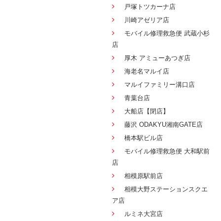
戸塚トツカーナ店
川崎アゼリア店
モバイル修理救急便 武蔵小杉
店
厚木 アミューあつぎ店
海老名マルイ店
マルイファミリー溝口店
青葉台店
大船店【閉店】
藤沢 ODAKYU湘南GATE店
橋本駅ビル店
モバイル修理救急便 大和駅前
店
相模原駅前店
相模大野ステーションスクエ
ア店
ルミネ大宮店