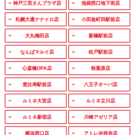
神戸三宮さんプラザ店
池袋西口地下街店
札幌大通ナナイロ店
小田急町田駅前店
大丸梅田店
新橋駅前店
なんばマルイ店
松戸駅前店
心斎橋OPA店
秋葉原店
恵比寿駅前店
八王子オーパ店
ルミネ大宮店
ルミネ立川店
ルミネ新宿店
川崎アゼリア店
横浜西口店
アトレ吉祥寺店