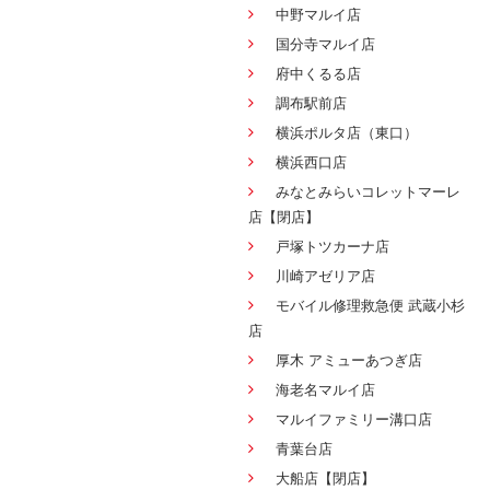
中野マルイ店
国分寺マルイ店
府中くるる店
調布駅前店
横浜ポルタ店（東口）
横浜西口店
みなとみらいコレットマーレ
店【閉店】
戸塚トツカーナ店
川崎アゼリア店
モバイル修理救急便 武蔵小杉
店
厚木 アミューあつぎ店
海老名マルイ店
マルイファミリー溝口店
青葉台店
大船店【閉店】