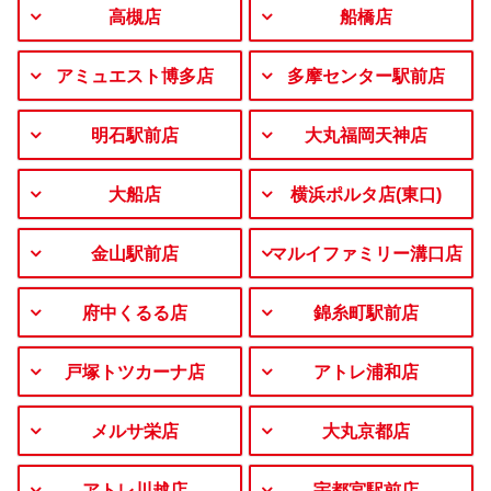
高槻店
船橋店
アミュエスト博多店
多摩センター駅前店
明石駅前店
大丸福岡天神店
大船店
横浜ポルタ店(東口)
金山駅前店
マルイファミリー溝口店
府中くるる店
錦糸町駅前店
戸塚トツカーナ店
アトレ浦和店
メルサ栄店
大丸京都店
アトレ川越店
宇都宮駅前店