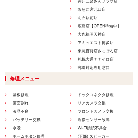
神戸三宮さんプラザ店
阪急西宮北口店
明石駅前店
広島店【OPEN準備中】
大丸福岡天神店
アミュエスト博多店
東急百貨店さっぽろ店
札幌大通ナナイロ店
郵送対応専用窓口
修理メニュー
基板修理
ドックコネクタ修理
画面割れ
リアカメラ交換
液晶不良
フロントカメラ交換
バッテリー交換
近接センサー故障
水没
Wi-Fi接続不具合
ホームボタン修理
(下部) スピーカー