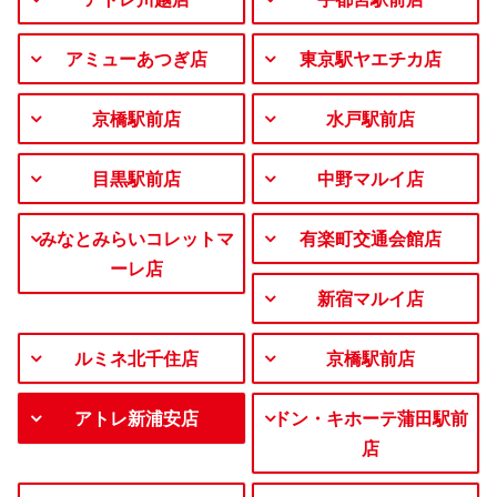
アミューあつぎ店
東京駅ヤエチカ店
京橋駅前店
水戸駅前店
目黒駅前店
中野マルイ店
みなとみらいコレットマ
有楽町交通会館店
ーレ店
新宿マルイ店
ルミネ北千住店
京橋駅前店
アトレ新浦安店
ドン・キホーテ蒲田駅前
店