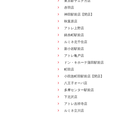
東京駅ヤエチカ店
赤羽店
神田駅前店【閉店】
秋葉原店
アトレ上野店
錦糸町駅前店
ルミネ北千住店
新小岩駅前店
アトレ亀戸店
ドン・キホーテ蒲田駅前店
町田店
小田急町田駅前店【閉店】
八王子オーパ店
多摩センター駅前店
下北沢店
アトレ吉祥寺店
ルミネ立川店