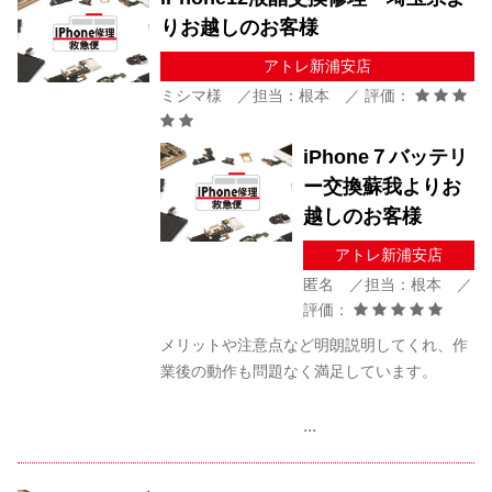
りお越しのお客様
アトレ新浦安店
ミシマ様 ／担当：根本 ／ 評価：
iPhone７バッテリ
ー交換蘇我よりお
越しのお客様
アトレ新浦安店
匿名 ／担当：根本 ／
評価：
メリットや注意点など明朗説明してくれ、作
業後の動作も問題なく満足しています。
...