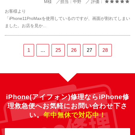
M様 ／担当：中野 ／ 評価：
お客様より
「iPhone11ProMaxを使用しているのですが、画面が割れてしまい
ました。お店を見か...
1
…
25
26
27
28
iPhone(アイフォン)修理ならiPhone修
理救急便へ
お気軽にお問い合わせ下さ
い。
年中無休で対応中！