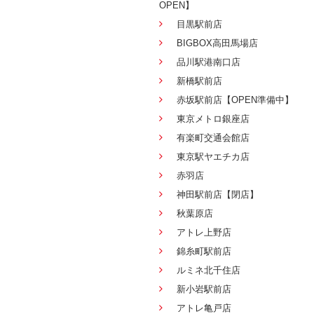
OPEN】
目黒駅前店
BIGBOX高田馬場店
品川駅港南口店
新橋駅前店
赤坂駅前店【OPEN準備中】
東京メトロ銀座店
有楽町交通会館店
東京駅ヤエチカ店
赤羽店
神田駅前店【閉店】
秋葉原店
アトレ上野店
錦糸町駅前店
ルミネ北千住店
新小岩駅前店
アトレ亀戸店