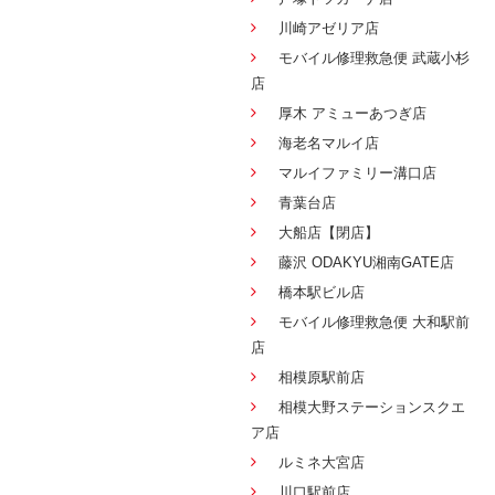
川崎アゼリア店
モバイル修理救急便 武蔵小杉
店
厚木 アミューあつぎ店
海老名マルイ店
マルイファミリー溝口店
青葉台店
大船店【閉店】
藤沢 ODAKYU湘南GATE店
橋本駅ビル店
モバイル修理救急便 大和駅前
店
相模原駅前店
相模大野ステーションスクエ
ア店
ルミネ大宮店
川口駅前店