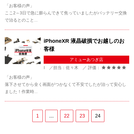
「お客様の声」
ここ2～3日で急に膨らんできて焦っていましたがバッテリー交換
で治るとのこと...
iPhoneXR 液晶破損でお越しのお
客様
アミューあつぎ店
I ／担当：佐々木 ／ 評価：
「お客様の声」
落下させてから全く画面がつかなくて不安でしたが治って安心し
ました！作業時...
1
…
22
23
24