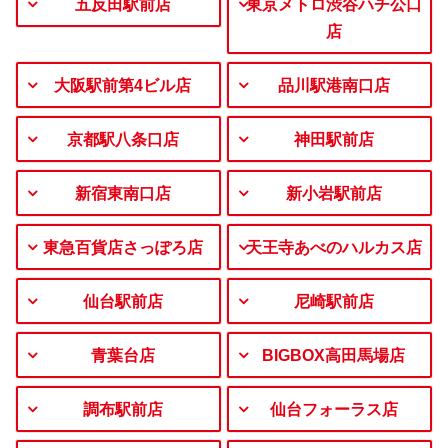
五反田駅前店
東京メトロ渋谷ハチ公口
店
大阪駅前第4ビル店
品川駅港南口店
京都駅八条口店
神田駅前店
新宿東南口店
新小岩駅前店
東急百貨店さっぽろ店
天王寺あべのハルカス店
仙台駅前店
尼崎駅前店
青葉台店
BIGBOX高田馬場店
調布駅前店
仙台フォーラス店