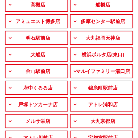
高槻店
船橋店
アミュエスト博多店
多摩センター駅前店
明石駅前店
大丸福岡天神店
大船店
横浜ポルタ店(東口)
金山駅前店
マルイファミリー溝口店
府中くるる店
錦糸町駅前店
戸塚トツカーナ店
アトレ浦和店
メルサ栄店
大丸京都店
アトレ川越店
宇都宮駅前店