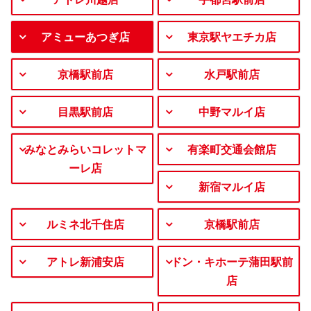
アミューあつぎ店
東京駅ヤエチカ店
京橋駅前店
水戸駅前店
目黒駅前店
中野マルイ店
みなとみらいコレットマ
有楽町交通会館店
ーレ店
新宿マルイ店
ルミネ北千住店
京橋駅前店
アトレ新浦安店
ドン・キホーテ蒲田駅前
店