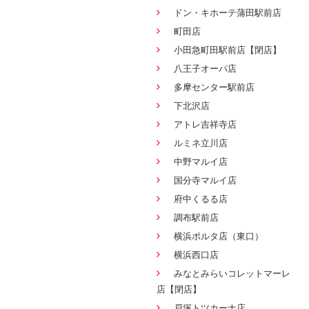
ドン・キホーテ蒲田駅前店
町田店
小田急町田駅前店【閉店】
八王子オーパ店
多摩センター駅前店
下北沢店
アトレ吉祥寺店
ルミネ立川店
中野マルイ店
国分寺マルイ店
府中くるる店
調布駅前店
横浜ポルタ店（東口）
横浜西口店
みなとみらいコレットマーレ
店【閉店】
戸塚トツカーナ店