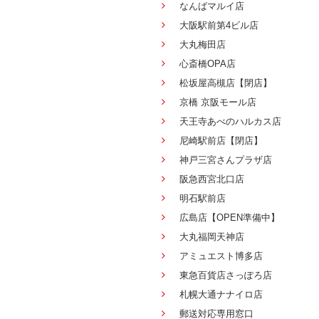
なんばマルイ店
大阪駅前第4ビル店
大丸梅田店
心斎橋OPA店
松坂屋高槻店【閉店】
京橋 京阪モール店
天王寺あべのハルカス店
尼崎駅前店【閉店】
神戸三宮さんプラザ店
阪急西宮北口店
明石駅前店
広島店【OPEN準備中】
大丸福岡天神店
アミュエスト博多店
東急百貨店さっぽろ店
札幌大通ナナイロ店
郵送対応専用窓口