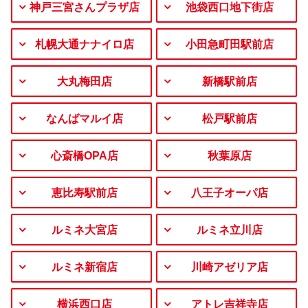
神戸三宮さんプラザ店
池袋西口地下街店
札幌大通ナナイロ店
小田急町田駅前店
大丸梅田店
新橋駅前店
なんばマルイ店
松戸駅前店
心斎橋OPA店
秋葉原店
恵比寿駅前店
八王子オーパ店
ルミネ大宮店
ルミネ立川店
ルミネ新宿店
川崎アゼリア店
横浜西口店
アトレ吉祥寺店