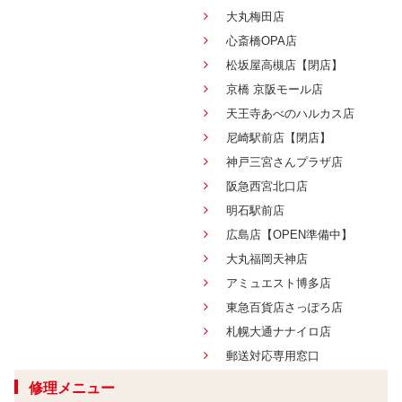
大丸梅田店
心斎橋OPA店
松坂屋高槻店【閉店】
京橋 京阪モール店
天王寺あべのハルカス店
尼崎駅前店【閉店】
神戸三宮さんプラザ店
阪急西宮北口店
明石駅前店
広島店【OPEN準備中】
大丸福岡天神店
アミュエスト博多店
東急百貨店さっぽろ店
札幌大通ナナイロ店
郵送対応専用窓口
修理メニュー