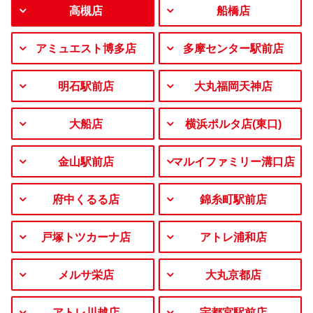
高槻店
船橋店
アミュエスト博多店
多摩センター駅前店
明石駅前店
大丸福岡天神店
大船店
横浜ポルタ店(東口)
金山駅前店
マルイファミリー溝口店
府中くるる店
錦糸町駅前店
戸塚トツカーナ店
アトレ浦和店
メルサ栄店
大丸京都店
アトレ川越店
宇都宮駅前店