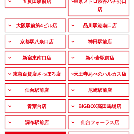
五反田駅前店
東京メトロ渋谷ハチ公口
店
大阪駅前第4ビル店
品川駅港南口店
京都駅八条口店
神田駅前店
新宿東南口店
新小岩駅前店
東急百貨店さっぽろ店
天王寺あべのハルカス店
仙台駅前店
尼崎駅前店
青葉台店
BIGBOX高田馬場店
調布駅前店
仙台フォーラス店