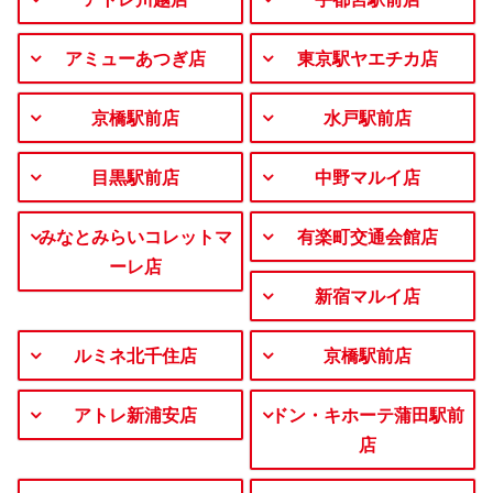
アミューあつぎ店
東京駅ヤエチカ店
京橋駅前店
水戸駅前店
目黒駅前店
中野マルイ店
みなとみらいコレットマ
有楽町交通会館店
ーレ店
新宿マルイ店
ルミネ北千住店
京橋駅前店
アトレ新浦安店
ドン・キホーテ蒲田駅前
店