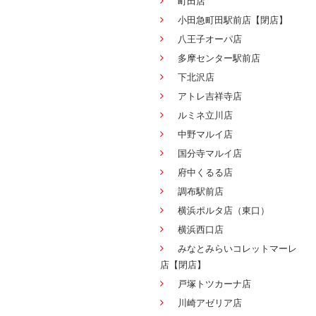
町田店
小田急町田駅前店【閉店】
八王子オーパ店
多摩センター駅前店
下北沢店
アトレ吉祥寺店
ルミネ立川店
中野マルイ店
国分寺マルイ店
府中くるる店
調布駅前店
横浜ポルタ店（東口）
横浜西口店
みなとみらいコレットマーレ
店【閉店】
戸塚トツカーナ店
川崎アゼリア店