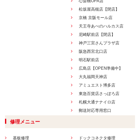
心斎橋OPA店
松坂屋高槻店【閉店】
京橋 京阪モール店
天王寺あべのハルカス店
尼崎駅前店【閉店】
神戸三宮さんプラザ店
阪急西宮北口店
明石駅前店
広島店【OPEN準備中】
大丸福岡天神店
アミュエスト博多店
東急百貨店さっぽろ店
札幌大通ナナイロ店
郵送対応専用窓口
修理メニュー
基板修理
ドックコネクタ修理