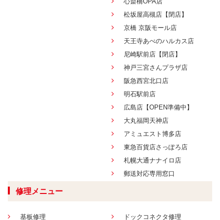
心斎橋OPA店
松坂屋高槻店【閉店】
京橋 京阪モール店
天王寺あべのハルカス店
尼崎駅前店【閉店】
神戸三宮さんプラザ店
阪急西宮北口店
明石駅前店
広島店【OPEN準備中】
大丸福岡天神店
アミュエスト博多店
東急百貨店さっぽろ店
札幌大通ナナイロ店
郵送対応専用窓口
修理メニュー
基板修理
ドックコネクタ修理