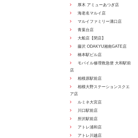
厚木 アミューあつぎ店
海老名マルイ店
マルイファミリー溝口店
青葉台店
大船店【閉店】
藤沢 ODAKYU湘南GATE店
橋本駅ビル店
モバイル修理救急便 大和駅前
店
相模原駅前店
相模大野ステーションスクエ
ア店
ルミネ大宮店
川口駅前店
所沢駅前店
アトレ浦和店
アトレ川越店