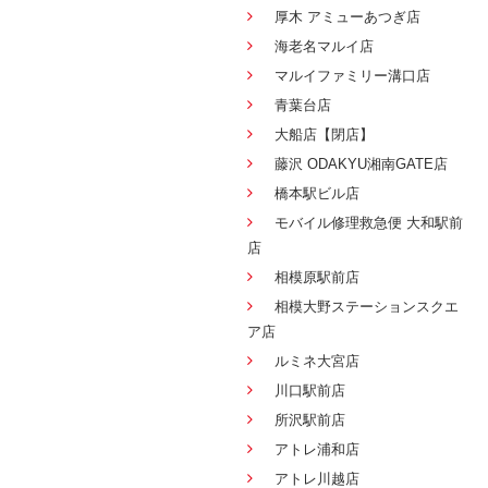
厚木 アミューあつぎ店
海老名マルイ店
マルイファミリー溝口店
青葉台店
大船店【閉店】
藤沢 ODAKYU湘南GATE店
橋本駅ビル店
モバイル修理救急便 大和駅前
店
相模原駅前店
相模大野ステーションスクエ
ア店
ルミネ大宮店
川口駅前店
所沢駅前店
アトレ浦和店
アトレ川越店