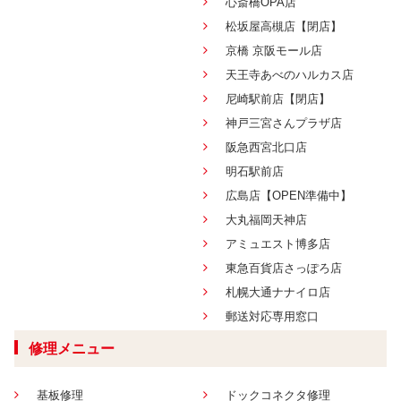
心斎橋OPA店
松坂屋高槻店【閉店】
京橋 京阪モール店
天王寺あべのハルカス店
尼崎駅前店【閉店】
神戸三宮さんプラザ店
阪急西宮北口店
明石駅前店
広島店【OPEN準備中】
大丸福岡天神店
アミュエスト博多店
東急百貨店さっぽろ店
札幌大通ナナイロ店
郵送対応専用窓口
修理メニュー
基板修理
ドックコネクタ修理