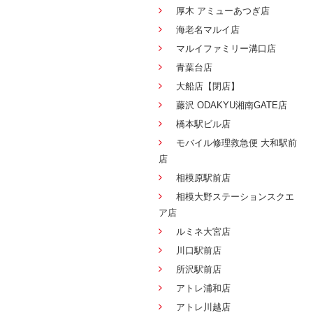
厚木 アミューあつぎ店
海老名マルイ店
マルイファミリー溝口店
青葉台店
大船店【閉店】
藤沢 ODAKYU湘南GATE店
橋本駅ビル店
モバイル修理救急便 大和駅前
店
相模原駅前店
相模大野ステーションスクエ
ア店
ルミネ大宮店
川口駅前店
所沢駅前店
アトレ浦和店
アトレ川越店