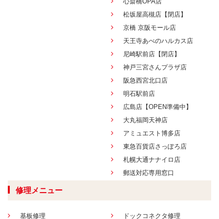
心斎橋OPA店
松坂屋高槻店【閉店】
京橋 京阪モール店
天王寺あべのハルカス店
尼崎駅前店【閉店】
神戸三宮さんプラザ店
阪急西宮北口店
明石駅前店
広島店【OPEN準備中】
大丸福岡天神店
アミュエスト博多店
東急百貨店さっぽろ店
札幌大通ナナイロ店
郵送対応専用窓口
修理メニュー
基板修理
ドックコネクタ修理